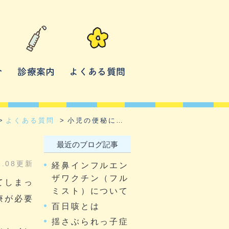
介
診療案内
よくある質問
よくある質問
小児の便秘について
最近のブログ記事
9.08更新
経鼻インフルエン
ザワクチン（フル
てしまっ
ミスト）について
療が必要
百日咳とは
揺さぶられっ子症