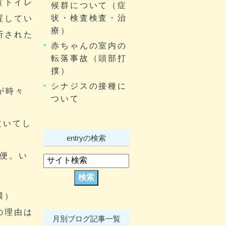
（トイレ
候群について（症
状・検査検査・治
置してい
療）
断された
赤ちゃんの室内の
転落事故（頭部打
撲）
シナジスの接種に
が時々
ついて
泣いてし
entryの検索
の便。い
環）
の理由は
月別ブログ記事一覧