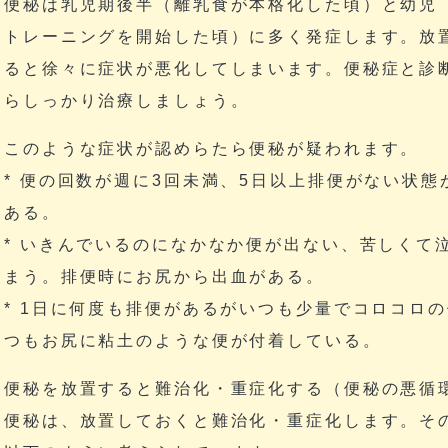
便秘は乳児期後半（離乳食が本格化した頃）と幼児
トレーニングを開始した頃）に多く発症します。放
ると徐々に症状が悪化してしまいます。便秘症と診
らしっかり治療しましょう。
このような症状が認めらたら便秘が疑われます。
* 便の回数が週に3回未満、5日以上排便がない状態
ある。
* いきんでいるのになかなか便が出ない、苦しくて
まう。排便時にお尻から出血がある。
* 1日に何度も排便があるがいつも少量でコロコロ
つもお尻に粘土のような便が付着している。
便秘を放置すると難治化・重症化する（便秘の悪循
便秘は、放置しておくと難治化・重症化します。そ