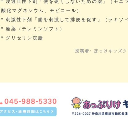
* 浸透圧性下剤「便を硬くしないための薬」（モニ
酸化マグネシウム、モビコール）
* 刺激性下剤「腸を刺激して排便を促す」（ラキソ
* 座薬（テレミンソフト）
* グリセリン浣腸
投稿者:
ぽっけキッズク