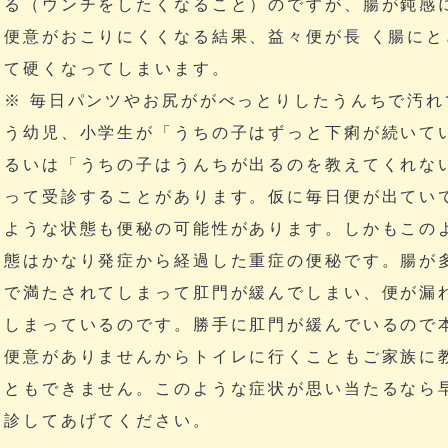
る（ウンチをしたくなること）のですが、腸が鈍感
便意がおこりにくくなる結果、益々便が長 く腸にと
て硬くなってしまいます。
※ 毎日パンツやお尻ががべっとりしたうんちで汚れ
う幼児、小学生が「うちの子はずっと下痢が続いて
るいは「うちの子はうんちが出るのを教えてくれな
って受診することがあります。仮に毎日便が出てい
ような状態も便秘の可能性があります。しかもこの
態はかなり発症から経過した重症の便秘です。腸が
で満たされてしまって肛門が緩んでしまい、便が漏
しまっているのです。勝手に肛門が緩んでいるので
便意がありませんからトイレに行くこともご家族に
ともできません。このような症状が思い当たるなら
診してあげてください。