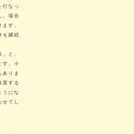
を行なっ
ん。場合
ります。
療を継続
薬」と、
ます。小
もありま
放置する
ようにな
わせてし