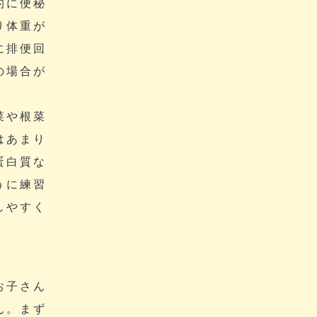
的に便秘
り体重が
に排便回
の場合が
菜や根菜
はあまり
蛋白質な
うに練習
しやすく
お子さん
ん。まず