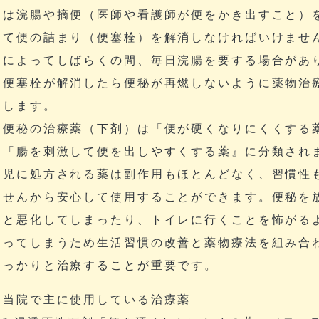
は浣腸や摘便（医師や看護師が便をかき出すこと）
て便の詰まり（便塞栓）を解消しなければいけませ
によってしばらくの間、毎日浣腸を要する場合があ
便塞栓が解消したら便秘が再燃しないように薬物治
します。
便秘の治療薬（下剤）は「便が硬くなりにくくする
「腸を刺激して便を出しやすくする薬』に分類され
児に処方される薬は副作用もほとんどなく、習慣性
せんから安心して使用することができます。便秘を
と悪化してしまったり、トイレに行くことを怖がる
ってしまうため生活習慣の改善と薬物療法を組み合
っかりと治療することが重要です。
当院で主に使用している治療薬