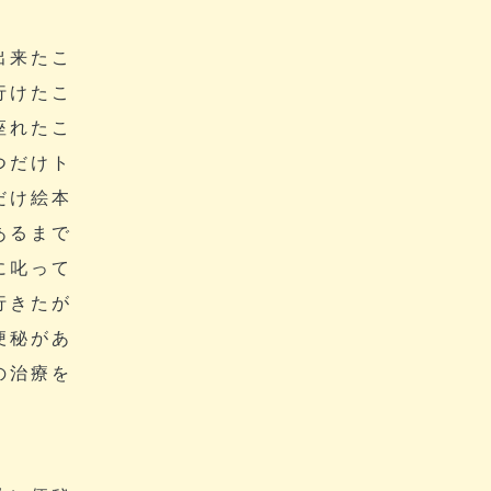
出来たこ
行けたこ
座れたこ
つだけト
だけ絵本
あるまで
に叱って
行きたが
便秘があ
の治療を