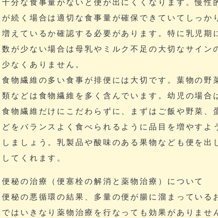
十分な食事量がないと便が出にくくなります。慢性
が続く場合は適切な食事量が確保できていてしっか
増えているか確認する必要があります。特に乳児期
数が少ない場合は母乳やミルク不足の大切なサイン
少なくありません。
食物繊維の多い食事が排便には大切です。葉物の野
類などは食物繊維を多く含んでいます。幼児の場合
食物繊維だけにこだわらずに、まずはご飯や野菜、
どをバランスよく食べられるように品目を増やすよ
しましょう。乳製品や酸味のある果物なども便を出
してくれます。
便秘の治療（便塞栓の解消と薬物治療）について
便秘の悪循環の結果、多量の便が腸に溜まっている
ではいきなり薬物治療を行なっても効果がありませ