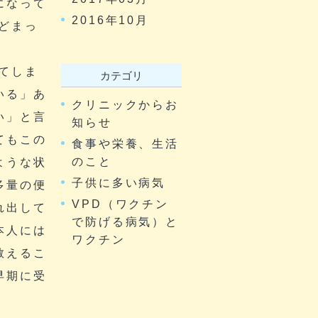
になって
2016年10月
どまっ
てしま
カテゴリ
いる」あ
クリニックからお
い」と言
知らせ
てもこの
食事や栄養、生活
のこと
ような状
子供に多い病気
多量の便
VPD（ワクチン
れ出して
で防げる病気）と
本人には
ワクチン
教えるこ
早期に受